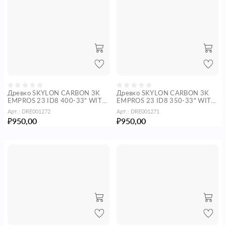
Древко SKYLON CARBON 3K
Древко SKYLON CARBON 3K
EMPROS 23 ID8 400-33" WITH
EMPROS 23 ID8 350-33" WITH
UNI BUSHING S-SIZE
UNI BUSHING S-SIZE
Арт.:
DRE001272
Арт.:
DRE001271
950,00
950,00
₽
₽