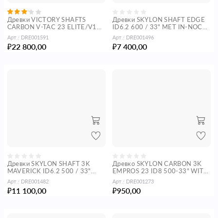
Древки VICTORY SHAFTS
Древки SKYLON SHAFT EDGE
CARBON V-TAC 23 ELITE/V1
ID6.2 600 / 33" MET IN-NOCK
ID 8.0 270 / 31" WITH IP NOCK
EN INSERT комплект 12 штук
Арт.:
DRE001591
Арт.:
DRE001496
комплект 12 штук
22 800,00
7 400,00
₽
₽
Древки SKYLON SHAFT 3K
Древко SKYLON CARBON 3K
MAVERICK ID6.2 500 / 33"
EMPROS 23 ID8 500-33" WITH
WITH INSIDE NOCK AND
UNI BUSHING S-SIZE
Арт.:
DRE001482
Арт.:
DRE001273
INSERT комплект 12 штук
11 100,00
950,00
₽
₽