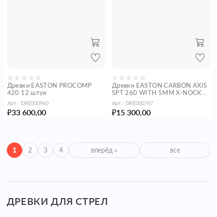
Древки EASTON PROCOMP
Древки EASTON CARBON AXIS
420 12 штук
SPT 260 WITH 5MM X-NOCK
AND ALU HALF-OUT INSERT
Арт.:
DRE000960
Арт.:
DRE000767
12 штук
33 600,00
15 300,00
₽
₽
1
2
3
4
вперёд »
все
ДРЕВКИ ДЛЯ СТРЕЛ