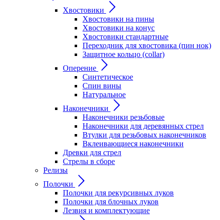
Хвостовики
Хвостовики на пины
Хвостовики на конус
Хвостовики стандартные
Переходник для хвостовика (пин нок)
Защитное кольцо (collar)
Оперение
Синтетическое
Спин вины
Натуральное
Наконечники
Наконечники резьбовые
Наконечники для деревянных стрел
Втулки для резьбовых наконечников
Вклеивающиеся наконечники
Древки для стрел
Стрелы в сборе
Релизы
Полочки
Полочки для рекурсивных луков
Полочки для блочных луков
Лезвия и комплектующие