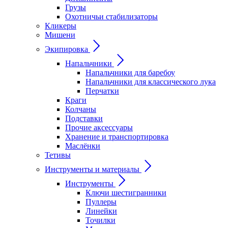
Грузы
Охотничьи стабилизаторы
Кликеры
Мишени
Экипировка
Напальчники
Напальчники для баребоу
Напальчники для классического лука
Перчатки
Краги
Колчаны
Подставки
Прочие аксессуары
Хранение и транспортировка
Маслёнки
Тетивы
Инструменты и материалы
Инструменты
Ключи шестигранники
Пуллеры
Линейки
Точилки