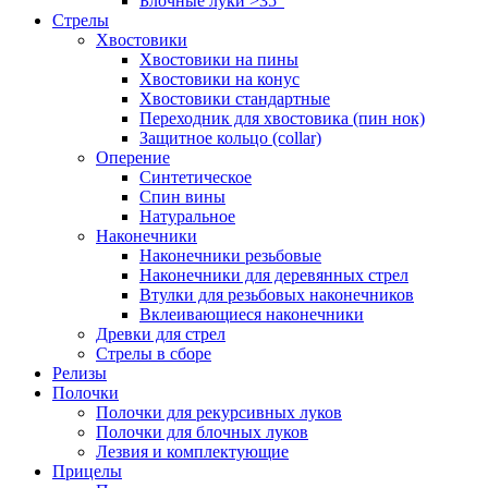
Блочные луки >35"
Стрелы
Хвостовики
Хвостовики на пины
Хвостовики на конус
Хвостовики стандартные
Переходник для хвостовика (пин нок)
Защитное кольцо (collar)
Оперение
Синтетическое
Спин вины
Натуральное
Наконечники
Наконечники резьбовые
Наконечники для деревянных стрел
Втулки для резьбовых наконечников
Вклеивающиеся наконечники
Древки для стрел
Стрелы в сборе
Релизы
Полочки
Полочки для рекурсивных луков
Полочки для блочных луков
Лезвия и комплектующие
Прицелы