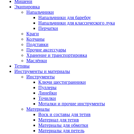
Мишени
Экипировка
Напальчники
Напальчники для баребоу
Напальчники для классического лука
Перчатки
Краги
Колчаны
Подставки
Прочие аксессуары
Хранение и транспортировка
Маслёнки
Тетивы
Инструменты и материалы
Инструменты
Ключи шестигранники
Пуллеры
Линейки
Точилки
Моталки и прочие инструменты
Материалы
Воск и составы для тетив
Материал для тетив
Материалы для обмотки
Материалы для петель