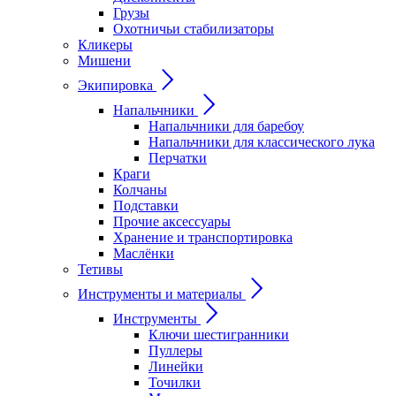
Грузы
Охотничьи стабилизаторы
Кликеры
Мишени
Экипировка
Напальчники
Напальчники для баребоу
Напальчники для классического лука
Перчатки
Краги
Колчаны
Подставки
Прочие аксессуары
Хранение и транспортировка
Маслёнки
Тетивы
Инструменты и материалы
Инструменты
Ключи шестигранники
Пуллеры
Линейки
Точилки