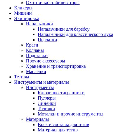
Охотничьи стабилизаторы
Кликеры
Мишени
Экипировка
Напальчники
Напальчники для баребоу
Напальчники для классического лука
Перчатки
Краги
Колчаны
Подставки
Прочие аксессуары
Хранение и транспортировка
Маслёнки
Тетивы
Инструменты и материалы
Инструменты
Ключи шестигранники
Пуллеры
Линейки
Точилки
Моталки и прочие инструменты
Материалы
Воск и составы для тетив
Материал для тетив