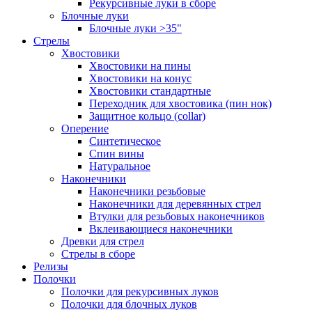
Рекурсивные луки в сборе
Блочные луки
Блочные луки >35"
Стрелы
Хвостовики
Хвостовики на пины
Хвостовики на конус
Хвостовики стандартные
Переходник для хвостовика (пин нок)
Защитное кольцо (collar)
Оперение
Синтетическое
Спин вины
Натуральное
Наконечники
Наконечники резьбовые
Наконечники для деревянных стрел
Втулки для резьбовых наконечников
Вклеивающиеся наконечники
Древки для стрел
Стрелы в сборе
Релизы
Полочки
Полочки для рекурсивных луков
Полочки для блочных луков