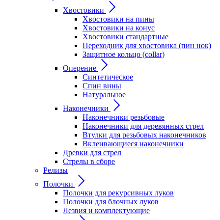
Хвостовики
Хвостовики на пины
Хвостовики на конус
Хвостовики стандартные
Переходник для хвостовика (пин нок)
Защитное кольцо (collar)
Оперение
Синтетическое
Спин вины
Натуральное
Наконечники
Наконечники резьбовые
Наконечники для деревянных стрел
Втулки для резьбовых наконечников
Вклеивающиеся наконечники
Древки для стрел
Стрелы в сборе
Релизы
Полочки
Полочки для рекурсивных луков
Полочки для блочных луков
Лезвия и комплектующие