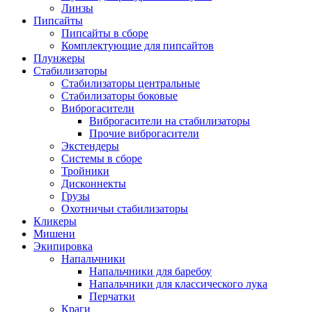
Линзы
Пипсайты
Пипсайты в сборе
Комплектующие для пипсайтов
Плунжеры
Стабилизаторы
Стабилизаторы центральные
Стабилизаторы боковые
Виброгасители
Виброгасители на стабилизаторы
Прочие виброгасители
Экстендеры
Системы в сборе
Тройники
Дисконнекты
Грузы
Охотничьи стабилизаторы
Кликеры
Мишени
Экипировка
Напальчники
Напальчники для баребоу
Напальчники для классического лука
Перчатки
Краги