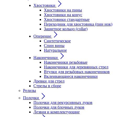
Хвостовики
Хвостовики на пины
Хвостовики на конус
Хвостовики стандартные
Переходник для хвостовика (пин нок)
Защитное кольцо (collar)
Оперение
Синтетическое
Спин вины
Натуральное
Наконечники
Наконечники резьбовые
Наконечники для деревянных стрел
Втулки для резьбовых наконечников
Вклеивающиеся наконечники
Древки для стрел
Стрелы в сборе
Релизы
Полочки
Полочки для рекурсивных луков
Полочки для блочных луков
Лезвия и комплектующие