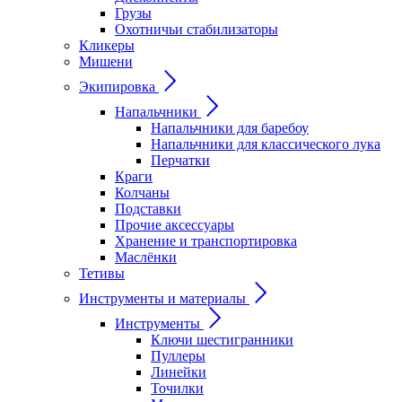
Грузы
Охотничьи стабилизаторы
Кликеры
Мишени
Экипировка
Напальчники
Напальчники для баребоу
Напальчники для классического лука
Перчатки
Краги
Колчаны
Подставки
Прочие аксессуары
Хранение и транспортировка
Маслёнки
Тетивы
Инструменты и материалы
Инструменты
Ключи шестигранники
Пуллеры
Линейки
Точилки