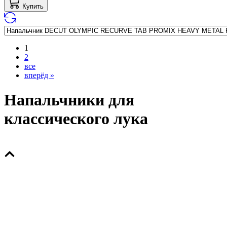
Купить
1
2
все
вперёд »
Напальчники для
классического лука