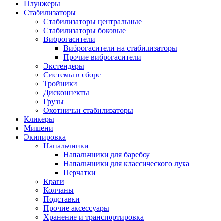
Плунжеры
Стабилизаторы
Стабилизаторы центральные
Стабилизаторы боковые
Виброгасители
Виброгасители на стабилизаторы
Прочие виброгасители
Экстендеры
Системы в сборе
Тройники
Дисконнекты
Грузы
Охотничьи стабилизаторы
Кликеры
Мишени
Экипировка
Напальчники
Напальчники для баребоу
Напальчники для классического лука
Перчатки
Краги
Колчаны
Подставки
Прочие аксессуары
Хранение и транспортировка