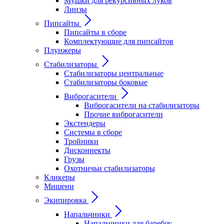
Мушки для рекурсивных луков
Линзы
Пипсайты
Пипсайты в сборе
Комплектующие для пипсайтов
Плунжеры
Стабилизаторы
Стабилизаторы центральные
Стабилизаторы боковые
Виброгасители
Виброгасители на стабилизаторы
Прочие виброгасители
Экстендеры
Системы в сборе
Тройники
Дисконнекты
Грузы
Охотничьи стабилизаторы
Кликеры
Мишени
Экипировка
Напальчники
Напальчники для баребоу