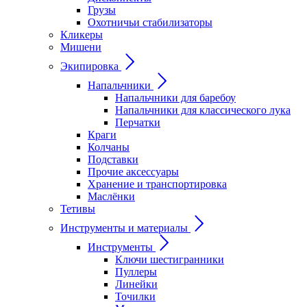
Грузы
Охотничьи стабилизаторы
Кликеры
Мишени
Экипировка
Напальчники
Напальчники для баребоу
Напальчники для классического лука
Перчатки
Краги
Колчаны
Подставки
Прочие аксессуары
Хранение и транспортировка
Маслёнки
Тетивы
Инструменты и материалы
Инструменты
Ключи шестигранники
Пуллеры
Линейки
Точилки