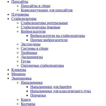
Пипсайты
Пипсайты в сборе
Комплектующие для пипсайтов
Плунжеры
Стабилизаторы
Стабилизаторы центральные
Стабилизаторы боковые
Виброгасители
Виброгасители на стабилизаторы
Прочие виброгасители
Экстендеры
Системы в сборе
Тройники
Дисконнекты
Грузы
Охотничьи стабилизаторы
Кликеры
Мишени
Экипировка
Напальчники
Напальчники для баребоу
Напальчники для классического лука
Перчатки
Краги
Колчаны