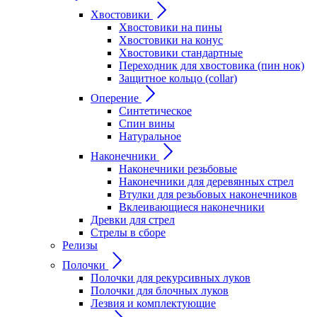
Хвостовики
Хвостовики на пины
Хвостовики на конус
Хвостовики стандартные
Переходник для хвостовика (пин нок)
Защитное кольцо (collar)
Оперение
Синтетическое
Спин вины
Натуральное
Наконечники
Наконечники резьбовые
Наконечники для деревянных стрел
Втулки для резьбовых наконечников
Вклеивающиеся наконечники
Древки для стрел
Стрелы в сборе
Релизы
Полочки
Полочки для рекурсивных луков
Полочки для блочных луков
Лезвия и комплектующие