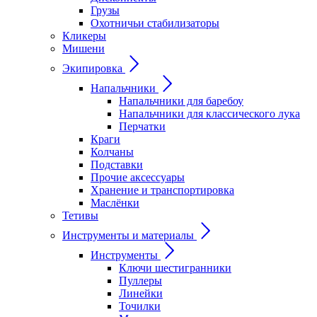
Грузы
Охотничьи стабилизаторы
Кликеры
Мишени
Экипировка
Напальчники
Напальчники для баребоу
Напальчники для классического лука
Перчатки
Краги
Колчаны
Подставки
Прочие аксессуары
Хранение и транспортировка
Маслёнки
Тетивы
Инструменты и материалы
Инструменты
Ключи шестигранники
Пуллеры
Линейки
Точилки