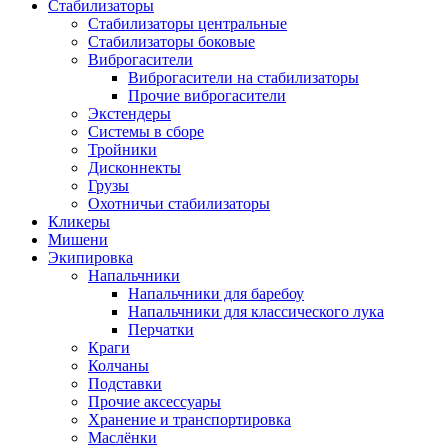
Стабилизаторы
Стабилизаторы центральные
Стабилизаторы боковые
Виброгасители
Виброгасители на стабилизаторы
Прочие виброгасители
Экстендеры
Системы в сборе
Тройники
Дисконнекты
Грузы
Охотничьи стабилизаторы
Кликеры
Мишени
Экипировка
Напальчники
Напальчники для баребоу
Напальчники для классического лука
Перчатки
Краги
Колчаны
Подставки
Прочие аксессуары
Хранение и транспортировка
Маслёнки