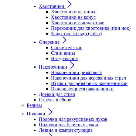
Хвостовики
Хвостовики на пины
Хвостовики на конус
Хвостовики стандартные
Переходник для хвостовика (пин нок)
Защитное кольцо (collar)
Оперение
Синтетическое
Спин вины
Натуральное
Наконечники
Наконечники резьбовые
Наконечники для деревянных стрел
Втулки для резьбовых наконечников
Вклеивающиеся наконечники
Древки для стрел
Стрелы в сборе
Релизы
Полочки
Полочки для рекурсивных луков
Полочки для блочных луков
Лезвия и комплектующие