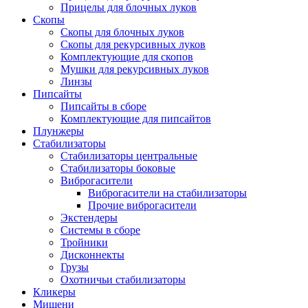
Прицелы для блочных луков
Скопы
Скопы для блочных луков
Скопы для рекурсивных луков
Комплектующие для скопов
Мушки для рекурсивных луков
Линзы
Пипсайты
Пипсайты в сборе
Комплектующие для пипсайтов
Плунжеры
Стабилизаторы
Стабилизаторы центральные
Стабилизаторы боковые
Виброгасители
Виброгасители на стабилизаторы
Прочие виброгасители
Экстендеры
Системы в сборе
Тройники
Дисконнекты
Грузы
Охотничьи стабилизаторы
Кликеры
Мишени