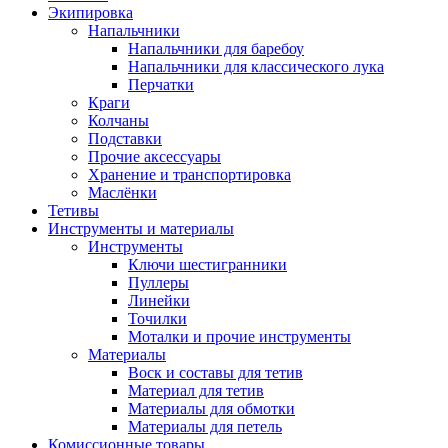
Экипировка
Напальчники
Напальчники для баребоу
Напальчники для классического лука
Перчатки
Краги
Колчаны
Подставки
Прочие аксессуары
Хранение и транспортировка
Маслёнки
Тетивы
Инструменты и материалы
Инструменты
Ключи шестигранники
Пуллеры
Линейки
Точилки
Моталки и прочие инструменты
Материалы
Воск и составы для тетив
Материал для тетив
Материалы для обмотки
Материалы для петель
Комиссионные товары