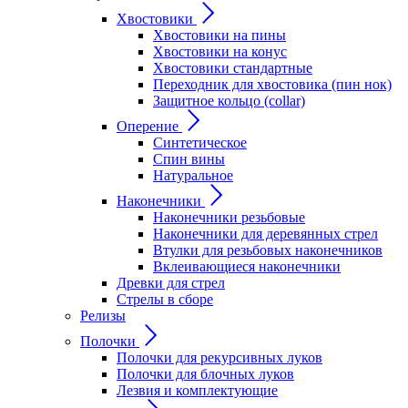
Хвостовики
Хвостовики на пины
Хвостовики на конус
Хвостовики стандартные
Переходник для хвостовика (пин нок)
Защитное кольцо (collar)
Оперение
Синтетическое
Спин вины
Натуральное
Наконечники
Наконечники резьбовые
Наконечники для деревянных стрел
Втулки для резьбовых наконечников
Вклеивающиеся наконечники
Древки для стрел
Стрелы в сборе
Релизы
Полочки
Полочки для рекурсивных луков
Полочки для блочных луков
Лезвия и комплектующие