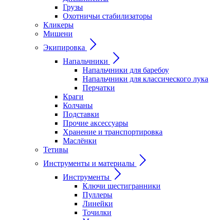
Грузы
Охотничьи стабилизаторы
Кликеры
Мишени
Экипировка
Напальчники
Напальчники для баребоу
Напальчники для классического лука
Перчатки
Краги
Колчаны
Подставки
Прочие аксессуары
Хранение и транспортировка
Маслёнки
Тетивы
Инструменты и материалы
Инструменты
Ключи шестигранники
Пуллеры
Линейки
Точилки