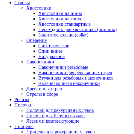
Стрелы
Хвостовики
Хвостовики на пины
Хвостовики на конус
Хвостовики стандартные
Переходник для хвостовика (пин нок)
Защитное кольцо (collar)
Оперение
Синтетическое
Спин вины
Натуральное
Наконечники
Наконечники резьбовые
Наконечники для деревянных стрел
Втулки для резьбовых наконечников
Вклеивающиеся наконечники
Древки для стрел
Стрелы в сборе
Релизы
Полочки
Полочки для рекурсивных луков
Полочки для блочных луков
Лезвия и комплектующие
Прицелы
Прицелы для рекурсивных луков