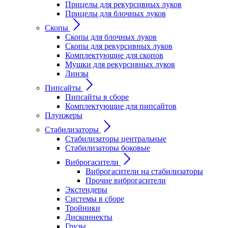
Прицелы для рекурсивных луков
Прицелы для блочных луков
Скопы
Скопы для блочных луков
Скопы для рекурсивных луков
Комплектующие для скопов
Мушки для рекурсивных луков
Линзы
Пипсайты
Пипсайты в сборе
Комплектующие для пипсайтов
Плунжеры
Стабилизаторы
Стабилизаторы центральные
Стабилизаторы боковые
Виброгасители
Виброгасители на стабилизаторы
Прочие виброгасители
Экстендеры
Системы в сборе
Тройники
Дисконнекты
Грузы