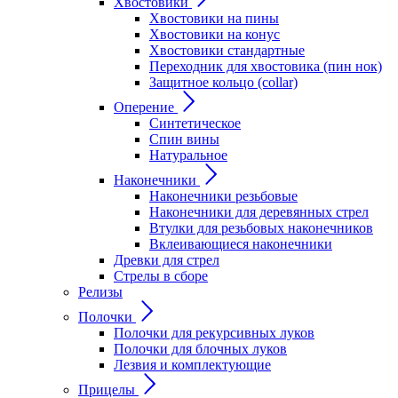
Хвостовики
Хвостовики на пины
Хвостовики на конус
Хвостовики стандартные
Переходник для хвостовика (пин нок)
Защитное кольцо (collar)
Оперение
Синтетическое
Спин вины
Натуральное
Наконечники
Наконечники резьбовые
Наконечники для деревянных стрел
Втулки для резьбовых наконечников
Вклеивающиеся наконечники
Древки для стрел
Стрелы в сборе
Релизы
Полочки
Полочки для рекурсивных луков
Полочки для блочных луков
Лезвия и комплектующие
Прицелы