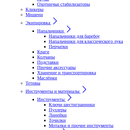
Охотничьи стабилизаторы
Кликеры
Мишени
Экипировка
Напальчники
Напальчники для баребоу
Напальчники для классического лука
Перчатки
Краги
Колчаны
Подставки
Прочие аксессуары
Хранение и транспортировка
Маслёнки
Тетивы
Инструменты и материалы
Инструменты
Ключи шестигранники
Пуллеры
Линейки
Точилки
Моталки и прочие инструменты