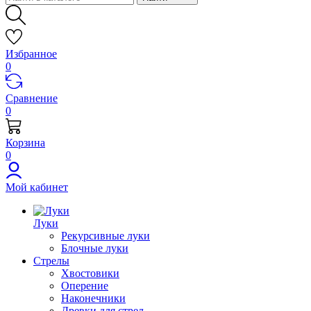
Избранное
0
Сравнение
0
Корзина
0
Мой кабинет
Луки
Рекурсивные луки
Блочные луки
Стрелы
Хвостовики
Оперение
Наконечники
Древки для стрел