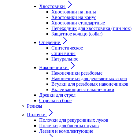
Хвостовики
Хвостовики на пины
Хвостовики на конус
Хвостовики стандартные
Переходник для хвостовика (пин нок)
Защитное кольцо (collar)
Оперение
Синтетическое
Спин вины
Натуральное
Наконечники
Наконечники резьбовые
Наконечники для деревянных стрел
Втулки для резьбовых наконечников
Вклеивающиеся наконечники
Древки для стрел
Стрелы в сборе
Релизы
Полочки
Полочки для рекурсивных луков
Полочки для блочных луков
Лезвия и комплектующие