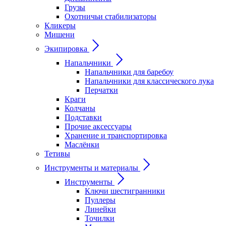
Грузы
Охотничьи стабилизаторы
Кликеры
Мишени
Экипировка
Напальчники
Напальчники для баребоу
Напальчники для классического лука
Перчатки
Краги
Колчаны
Подставки
Прочие аксессуары
Хранение и транспортировка
Маслёнки
Тетивы
Инструменты и материалы
Инструменты
Ключи шестигранники
Пуллеры
Линейки
Точилки