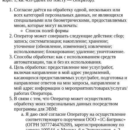
Согласие даётся на обработку одной, нескольких или
всех категорий персональных данных, не являющихся
специальными или биометрическими, предоставляемых
мною, которые могут включать:
Список полей формы
Оператор может совершать следующие действия: сбор;
запись; систематизация; накопление; хранение;
уточнение (обновление, изменение); извлечение;
использование; блокирование; удаление; уничтожение.
Способы обработки: как с использованием средств
автоматизации, так и без их использования.
Цель обработки: предоставление мне услуг/работ,
включая направление в мой адрес уведомлений,
касающихся предоставляемых услуг/работ, подготовка и
направление ответов на мои запросы, направление в
мой адрес информации о мероприятиях/товарах/услугах/
работах Оператора.
В связи с тем, что Оператор может осуществлять
обработку моих персональных данных посредством
программы для ЭВМ:
Я даю своё согласие Оператору на осуществление
соответствующего поручения ООО «1С‑Битрикс»
(ОГРН 5077746476209), зарегистрированному по
адресу: 109544, г. Москва, б‑р Энтузиастов, д. 2,