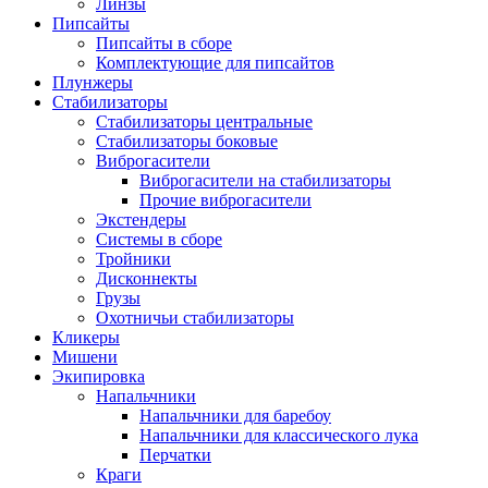
Линзы
Пипсайты
Пипсайты в сборе
Комплектующие для пипсайтов
Плунжеры
Стабилизаторы
Стабилизаторы центральные
Стабилизаторы боковые
Виброгасители
Виброгасители на стабилизаторы
Прочие виброгасители
Экстендеры
Системы в сборе
Тройники
Дисконнекты
Грузы
Охотничьи стабилизаторы
Кликеры
Мишени
Экипировка
Напальчники
Напальчники для баребоу
Напальчники для классического лука
Перчатки
Краги