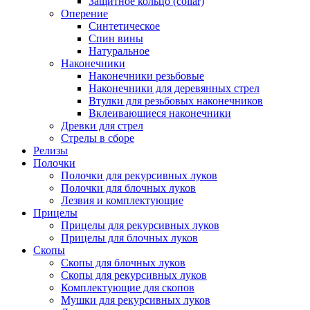
Защитное кольцо (collar)
Оперение
Синтетическое
Спин вины
Натуральное
Наконечники
Наконечники резьбовые
Наконечники для деревянных стрел
Втулки для резьбовых наконечников
Вклеивающиеся наконечники
Древки для стрел
Стрелы в сборе
Релизы
Полочки
Полочки для рекурсивных луков
Полочки для блочных луков
Лезвия и комплектующие
Прицелы
Прицелы для рекурсивных луков
Прицелы для блочных луков
Скопы
Скопы для блочных луков
Скопы для рекурсивных луков
Комплектующие для скопов
Мушки для рекурсивных луков