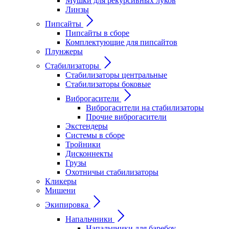
Мушки для рекурсивных луков
Линзы
Пипсайты
Пипсайты в сборе
Комплектующие для пипсайтов
Плунжеры
Стабилизаторы
Стабилизаторы центральные
Стабилизаторы боковые
Виброгасители
Виброгасители на стабилизаторы
Прочие виброгасители
Экстендеры
Системы в сборе
Тройники
Дисконнекты
Грузы
Охотничьи стабилизаторы
Кликеры
Мишени
Экипировка
Напальчники
Напальчники для баребоу