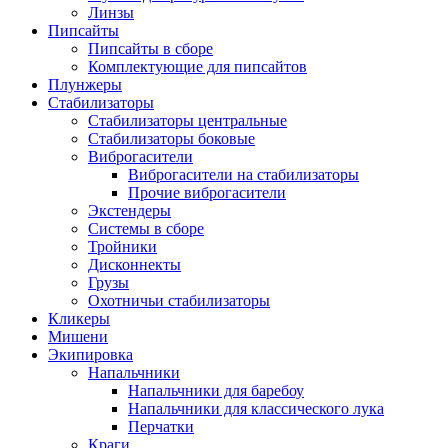
Линзы
Пипсайты
Пипсайты в сборе
Комплектующие для пипсайтов
Плунжеры
Стабилизаторы
Стабилизаторы центральные
Стабилизаторы боковые
Виброгасители
Виброгасители на стабилизаторы
Прочие виброгасители
Экстендеры
Системы в сборе
Тройники
Дисконнекты
Грузы
Охотничьи стабилизаторы
Кликеры
Мишени
Экипировка
Напальчники
Напальчники для баребоу
Напальчники для классического лука
Перчатки
Краги