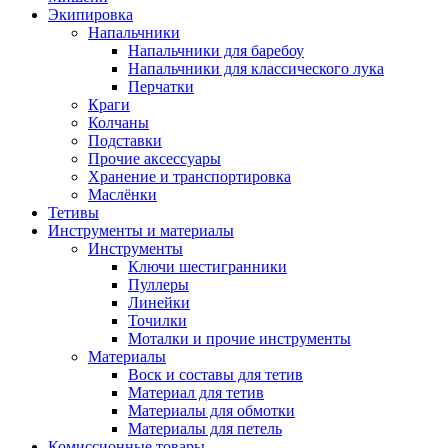
Экипировка
Напальчники
Напальчники для баребоу
Напальчники для классического лука
Перчатки
Краги
Колчаны
Подставки
Прочие аксессуары
Хранение и транспортировка
Маслёнки
Тетивы
Инструменты и материалы
Инструменты
Ключи шестигранники
Пуллеры
Линейки
Точилки
Моталки и прочие инструменты
Материалы
Воск и составы для тетив
Материал для тетив
Материалы для обмотки
Материалы для петель
Комиссионные товары