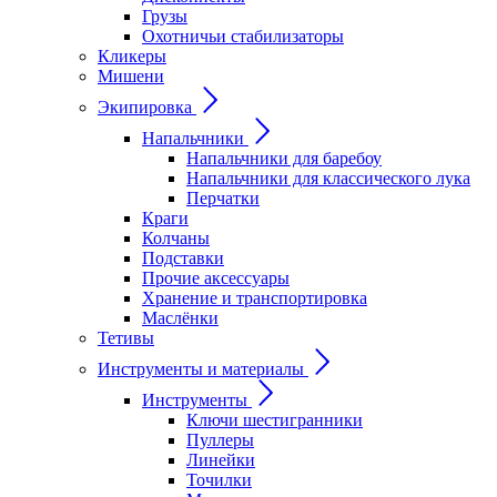
Грузы
Охотничьи стабилизаторы
Кликеры
Мишени
Экипировка
Напальчники
Напальчники для баребоу
Напальчники для классического лука
Перчатки
Краги
Колчаны
Подставки
Прочие аксессуары
Хранение и транспортировка
Маслёнки
Тетивы
Инструменты и материалы
Инструменты
Ключи шестигранники
Пуллеры
Линейки
Точилки