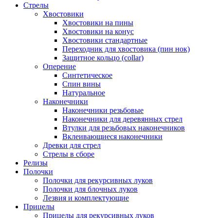
Стрелы
Хвостовики
Хвостовики на пины
Хвостовики на конус
Хвостовики стандартные
Переходник для хвостовика (пин нок)
Защитное кольцо (collar)
Оперение
Синтетическое
Спин вины
Натуральное
Наконечники
Наконечники резьбовые
Наконечники для деревянных стрел
Втулки для резьбовых наконечников
Вклеивающиеся наконечники
Древки для стрел
Стрелы в сборе
Релизы
Полочки
Полочки для рекурсивных луков
Полочки для блочных луков
Лезвия и комплектующие
Прицелы
Прицелы для рекурсивных луков