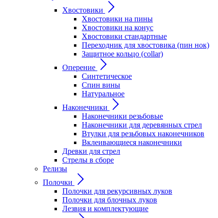
Хвостовики
Хвостовики на пины
Хвостовики на конус
Хвостовики стандартные
Переходник для хвостовика (пин нок)
Защитное кольцо (collar)
Оперение
Синтетическое
Спин вины
Натуральное
Наконечники
Наконечники резьбовые
Наконечники для деревянных стрел
Втулки для резьбовых наконечников
Вклеивающиеся наконечники
Древки для стрел
Стрелы в сборе
Релизы
Полочки
Полочки для рекурсивных луков
Полочки для блочных луков
Лезвия и комплектующие