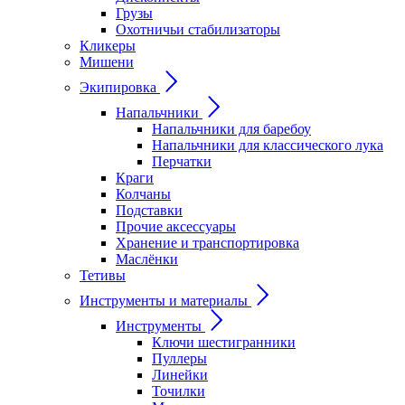
Грузы
Охотничьи стабилизаторы
Кликеры
Мишени
Экипировка
Напальчники
Напальчники для баребоу
Напальчники для классического лука
Перчатки
Краги
Колчаны
Подставки
Прочие аксессуары
Хранение и транспортировка
Маслёнки
Тетивы
Инструменты и материалы
Инструменты
Ключи шестигранники
Пуллеры
Линейки
Точилки