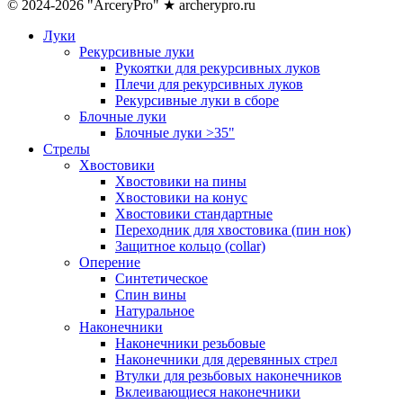
© 2024-2026 "ArceryPro" ★ archerypro.ru
Луки
Рекурсивные луки
Рукоятки для рекурсивных луков
Плечи для рекурсивных луков
Рекурсивные луки в сборе
Блочные луки
Блочные луки >35"
Стрелы
Хвостовики
Хвостовики на пины
Хвостовики на конус
Хвостовики стандартные
Переходник для хвостовика (пин нок)
Защитное кольцо (collar)
Оперение
Синтетическое
Спин вины
Натуральное
Наконечники
Наконечники резьбовые
Наконечники для деревянных стрел
Втулки для резьбовых наконечников
Вклеивающиеся наконечники