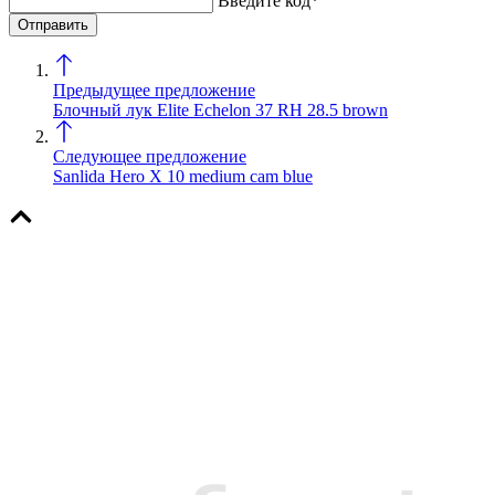
Введите код*
Предыдущее предложение
Блочный лук Elite Echelon 37 RH 28.5 brown
Следующее предложение
Sanlida Hero X 10 medium cam blue