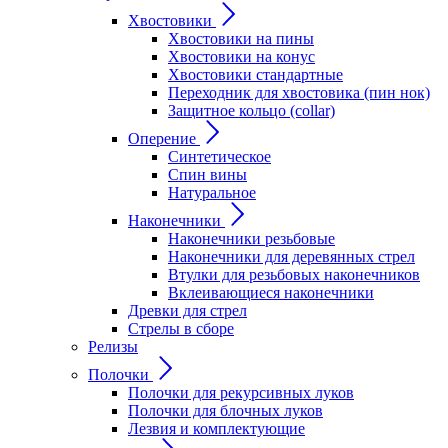
Хвостовики
Хвостовики на пины
Хвостовики на конус
Хвостовики стандартные
Переходник для хвостовика (пин нок)
Защитное кольцо (collar)
Оперение
Синтетическое
Спин вины
Натуральное
Наконечники
Наконечники резьбовые
Наконечники для деревянных стрел
Втулки для резьбовых наконечников
Вклеивающиеся наконечники
Древки для стрел
Стрелы в сборе
Релизы
Полочки
Полочки для рекурсивных луков
Полочки для блочных луков
Лезвия и комплектующие