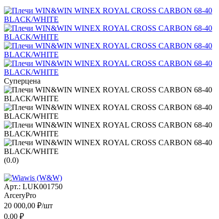
Суперцена
(
0.0
)
Арт.:
LUK001750
ArceryPro
20 000,00
₽/
шт
0,00
₽