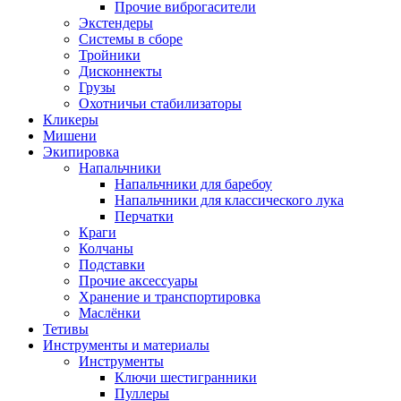
Прочие виброгасители
Экстендеры
Системы в сборе
Тройники
Дисконнекты
Грузы
Охотничьи стабилизаторы
Кликеры
Мишени
Экипировка
Напальчники
Напальчники для баребоу
Напальчники для классического лука
Перчатки
Краги
Колчаны
Подставки
Прочие аксессуары
Хранение и транспортировка
Маслёнки
Тетивы
Инструменты и материалы
Инструменты
Ключи шестигранники
Пуллеры