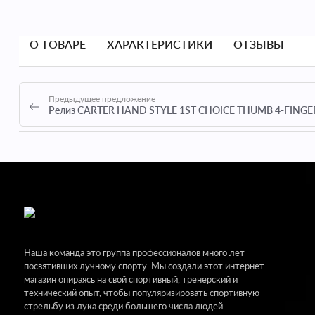
О ТОВАРЕ
ХАРАКТЕРИСТИКИ
ОТЗЫВЫ
Предыдущее предложение
Релиз CARTER HAND STYLE 1ST CHOICE THUMB 4-FINGE
Наша команда это группа профессионалов много лет
посвятивших лучному спорту. Мы создали этот интернет
магазин опираясь на свой спортивный, тренерский и
технический опыт, чтобы популяризировать спортивную
стрельбу из лука среди большего числа людей