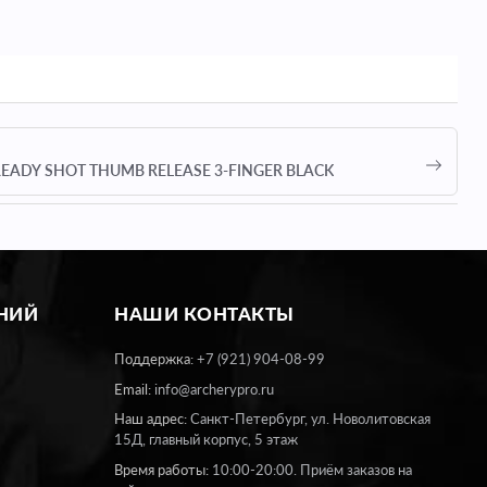
READY SHOT THUMB RELEASE 3-FINGER BLACK
НИЙ
НАШИ
КОНТАКТЫ
Поддержка:
+7 (921) 904-08-99
Email:
info@archerypro.ru
Наш адрес:
Санкт-Петербург, ул. Новолитовская
15Д, главный корпус, 5 этаж
Время работы:
10:00-20:00. Приём заказов на