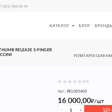
7 (921) 904-08-99
КАТАЛОГ
БЛОГ
БРЕНД
THUMB RELEASE 3-FINGER
ОССИИ
РЕЛИЗ APEX GEAR HAN
(
0.0
)
Арт.:
REL001603
16 000,00
₽/
шт
−
+
В 