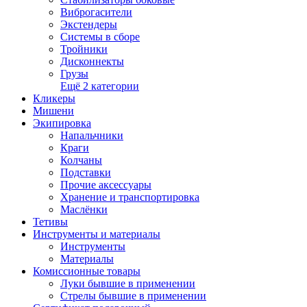
Виброгасители
Экстендеры
Системы в сборе
Тройники
Дисконнекты
Грузы
Ещё 2 категории
Кликеры
Мишени
Экипировка
Напальчники
Краги
Колчаны
Подставки
Прочие аксессуары
Хранение и транспортировка
Маслёнки
Тетивы
Инструменты и материалы
Инструменты
Материалы
Комиссионные товары
Луки бывшие в применении
Стрелы бывшие в применении