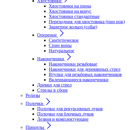
Хвостовики
Хвостовики на пины
Хвостовики на конус
Хвостовики стандартные
Переходник для хвостовика (пин нок)
Защитное кольцо (collar)
Оперение
Синтетическое
Спин вины
Натуральное
Наконечники
Наконечники резьбовые
Наконечники для деревянных стрел
Втулки для резьбовых наконечников
Вклеивающиеся наконечники
Древки для стрел
Стрелы в сборе
Релизы
Полочки
Полочки для рекурсивных луков
Полочки для блочных луков
Лезвия и комплектующие
Прицелы