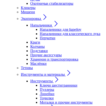
Охотничьи стабилизаторы
Кликеры
Мишени
Экипировка
Напальчники
Напальчники для баребоу
Напальчники для классического лука
Перчатки
Краги
Колчаны
Подставки
Прочие аксессуары
Хранение и транспортировка
Маслёнки
Тетивы
Инструменты и материалы
Инструменты
Ключи шестигранники
Пуллеры
Линейки
Точилки
Моталки и прочие инструменты