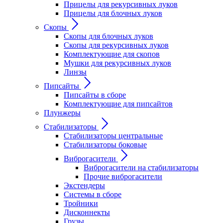
Прицелы для рекурсивных луков
Прицелы для блочных луков
Скопы
Скопы для блочных луков
Скопы для рекурсивных луков
Комплектующие для скопов
Мушки для рекурсивных луков
Линзы
Пипсайты
Пипсайты в сборе
Комплектующие для пипсайтов
Плунжеры
Стабилизаторы
Стабилизаторы центральные
Стабилизаторы боковые
Виброгасители
Виброгасители на стабилизаторы
Прочие виброгасители
Экстендеры
Системы в сборе
Тройники
Дисконнекты
Грузы