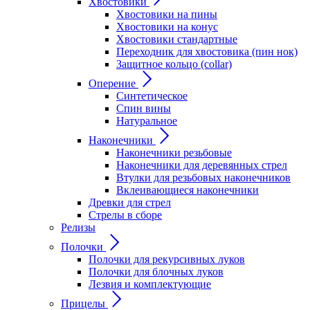
Хвостовики
Хвостовики на пины
Хвостовики на конус
Хвостовики стандартные
Переходник для хвостовика (пин нок)
Защитное кольцо (collar)
Оперение
Синтетическое
Спин вины
Натуральное
Наконечники
Наконечники резьбовые
Наконечники для деревянных стрел
Втулки для резьбовых наконечников
Вклеивающиеся наконечники
Древки для стрел
Стрелы в сборе
Релизы
Полочки
Полочки для рекурсивных луков
Полочки для блочных луков
Лезвия и комплектующие
Прицелы