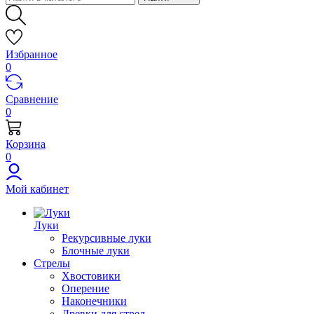
Избранное
0
Сравнение
0
Корзина
0
Мой кабинет
Луки
Рекурсивные луки
Блочные луки
Стрелы
Хвостовики
Оперение
Наконечники
Древки для стрел