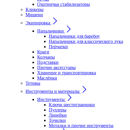
Охотничьи стабилизаторы
Кликеры
Мишени
Экипировка
Напальчники
Напальчники для баребоу
Напальчники для классического лука
Перчатки
Краги
Колчаны
Подставки
Прочие аксессуары
Хранение и транспортировка
Маслёнки
Тетивы
Инструменты и материалы
Инструменты
Ключи шестигранники
Пуллеры
Линейки
Точилки
Моталки и прочие инструменты