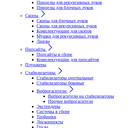
Прицелы для рекурсивных луков
Прицелы для блочных луков
Скопы
Скопы для блочных луков
Скопы для рекурсивных луков
Комплектующие для скопов
Мушки для рекурсивных луков
Линзы
Пипсайты
Пипсайты в сборе
Комплектующие для пипсайтов
Плунжеры
Стабилизаторы
Стабилизаторы центральные
Стабилизаторы боковые
Виброгасители
Виброгасители на стабилизаторы
Прочие виброгасители
Экстендеры
Системы в сборе
Тройники
Дисконнекты
Грузы