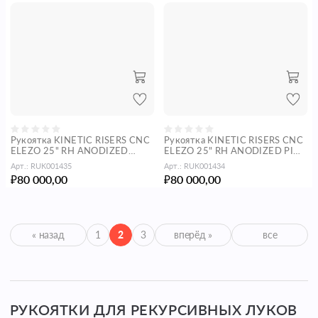
Рукоятка KINETIC RISERS CNC
Рукоятка KINETIC RISERS CNC
ELEZO 25" RH ANODIZED
ELEZO 25" RH ANODIZED PINK
WHITE INCLUDING BLACK
INCLUDING BLACK WEIGHT
Арт.:
RUK001435
Арт.:
RUK001434
WEIGHT
80 000,00
80 000,00
₽
₽
« назад
1
2
3
вперёд »
все
РУКОЯТКИ ДЛЯ РЕКУРСИВНЫХ ЛУКОВ