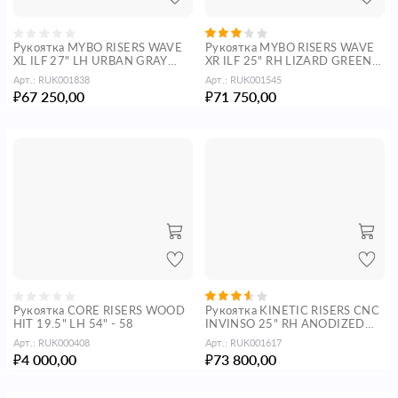
Рукоятка MYBO RISERS WAVE
Рукоятка MYBO RISERS WAVE
XL ILF 27" LH URBAN GRAY
XR ILF 25" RH LIZARD GREEN
MATT TEXTURE
MATT TEXTURE
Арт.:
RUK001838
Арт.:
RUK001545
67 250,00
71 750,00
₽
₽
Рукоятка CORE RISERS WOOD
Рукоятка KINETIC RISERS CNC
HIT 19.5" LH 54" - 58
INVINSO 25" RH ANODIZED
PINK
Арт.:
RUK000408
Арт.:
RUK001617
4 000,00
73 800,00
₽
₽