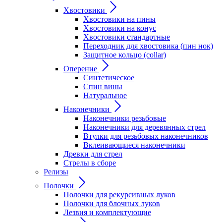
Хвостовики
Хвостовики на пины
Хвостовики на конус
Хвостовики стандартные
Переходник для хвостовика (пин нок)
Защитное кольцо (collar)
Оперение
Синтетическое
Спин вины
Натуральное
Наконечники
Наконечники резьбовые
Наконечники для деревянных стрел
Втулки для резьбовых наконечников
Вклеивающиеся наконечники
Древки для стрел
Стрелы в сборе
Релизы
Полочки
Полочки для рекурсивных луков
Полочки для блочных луков
Лезвия и комплектующие