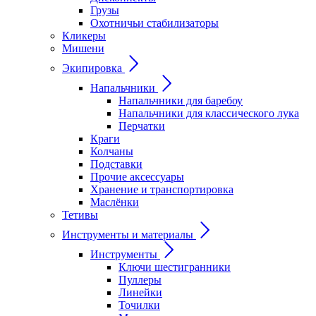
Грузы
Охотничьи стабилизаторы
Кликеры
Мишени
Экипировка
Напальчники
Напальчники для баребоу
Напальчники для классического лука
Перчатки
Краги
Колчаны
Подставки
Прочие аксессуары
Хранение и транспортировка
Маслёнки
Тетивы
Инструменты и материалы
Инструменты
Ключи шестигранники
Пуллеры
Линейки
Точилки